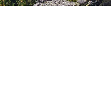
384 Bewertungen
für
Tischlerei HOLST e.K. |
NaturSchlafStudio
4,9
/
5
©
2026 Holst NaturSchlafStudio
Kontakt
Impressum
Datenschutz
Newsletter
Partner
Schlafratgeber