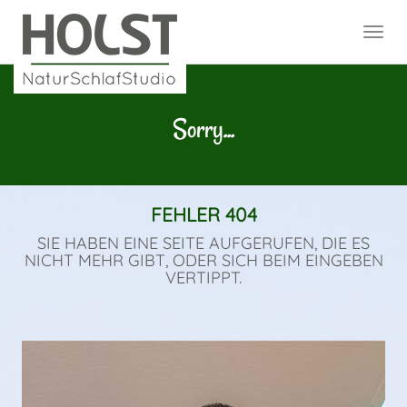
Togg
navi
Sorry...
FEHLER 404
SIE HABEN EINE SEITE AUFGERUFEN, DIE ES
NICHT MEHR GIBT, ODER SICH BEIM EINGEBEN
VERTIPPT.